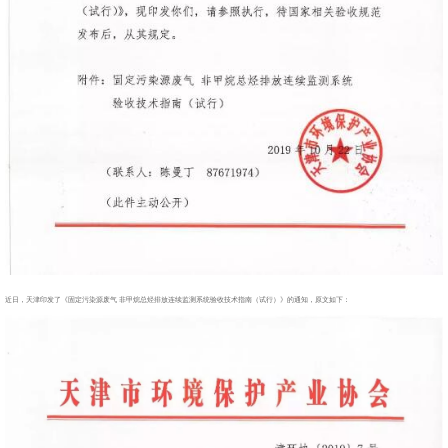
近日，天津印发了《固定污染源废气 非甲烷总烃排放连续监测系统验收技术指南（试行）》的通知，原文如下：